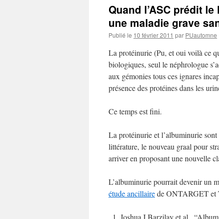
Quand l’ASC prédit l
une maladie grave sa
Publié le
10 février 2011
par
PUautomne
La protéinurie (Pu, et oui voilà ce 
biologiques, seul le néphrologue s’a
aux gémonies tous ces ignares incap
présence des protéines dans les urin
Ce temps est fini.
La protéinurie et l’albuminurie sont
littérature, le nouveau graal pour str
arriver en proposant une nouvelle cl
L’albuminurie pourrait devenir un mo
étude ancillaire
de ONTARGET et 
Joshua I Barzilay et al., “Albu