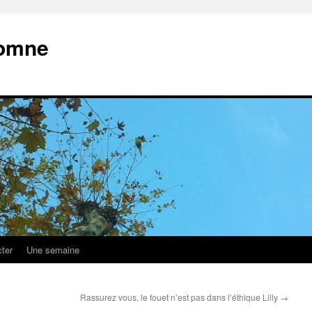
tomne
ter
Une semaine
Rassurez vous, le fouet n’est pas dans l’éthique Lilly
→