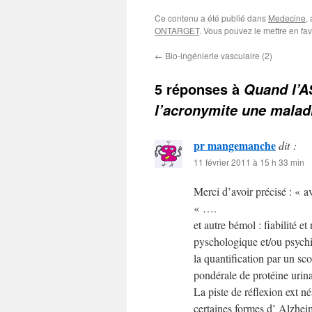
Ce contenu a été publié dans
Medecine
,
ONTARGET
. Vous pouvez le mettre en fa
←
Bio-ingénierie vasculaire (2)
5 réponses à
Quand l’A
l’acronymite une malad
pr mangemanche
dit :
11 février 2011 à 15 h 33 min
Merci d’avoir précisé : « av
« ….
et autre bémol : fiabilité 
pyschologique et/ou psychi
la quantification par un sco
pondérale de protéine urina
La piste de réflexion ext 
certaines formes d’ Alzhei