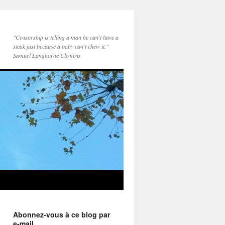
"Censorship is telling a man he can't have a
steak just because a baby can't chew it."
Samuel Langhorne Clemens
Abonnez-vous à ce blog par
e-mail.