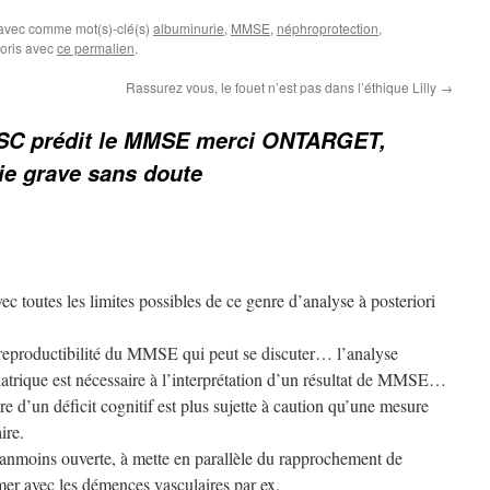
 avec comme mot(s)-clé(s)
albuminurie
,
MMSE
,
néphroprotection
,
voris avec
ce permalien
.
Rassurez vous, le fouet n’est pas dans l’éthique Lilly
→
SC prédit le MMSE merci ONTARGET,
ie grave sans doute
ec toutes les limites possibles de ce genre d’analyse à posteriori
et reproductibilité du MMSE qui peut se discuter… l’analyse
atrique est nécessaire à l’interprétation d’un résultat de MMSE…
re d’un déficit cognitif est plus sujette à caution qu’une mesure
ire.
néanmoins ouverte, à mette en parallèle du rapprochement de
mer avec les démences vasculaires par ex.