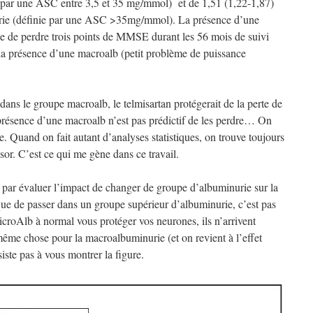
 par une ASC entre 3,5 et 35 mg/mmol) et de 1,51 (1,22-1,87)
rie (définie par une ASC >35mg/mmol). La présence d’une
que de perdre trois points de MMSE durant les 56 mois de suivi
a présence d’une macroalb (petit problème de puissance
ans le groupe macroalb, le telmisartan protégerait de la perte de
ésence d’une macroalb n’est pas prédictif de les perdre… On
se. Quand on fait autant d’analyses statistiques, on trouve toujours
or. C’est ce qui me gène dans ce travail.
é par évaluer l’impact de changer de groupe d’albuminurie sur la
ue de passer dans un groupe supérieur d’albuminurie, c’est pas
icroAlb à normal vous protéger vos neurones, ils n’arrivent
ême chose pour la macroalbuminurie (et on revient à l’effet
iste pas à vous montrer la figure.