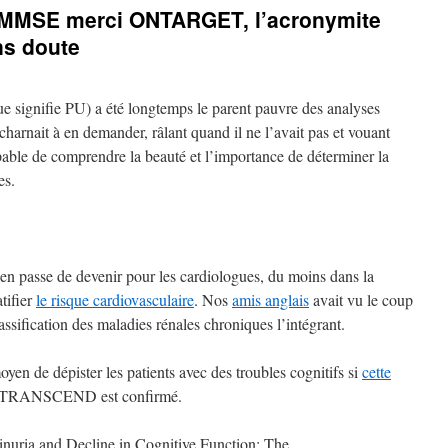
e MMSE merci ONTARGET, l’acronymite
ns doute
que signifie PU) a été longtemps le parent pauvre des analyses
charnait à en demander, râlant quand il ne l’avait pas et vouant
able de comprendre la beauté et l’importance de déterminer la
es.
 en passe de devenir pour les cardiologues, du moins dans la
atifier
le risque cardiovasculaire
. Nos
amis anglais
avait vu le coup
assification des maladies rénales chroniques l’intégrant.
yen de dépister les patients avec des troubles cognitifs si
cette
TRANSCEND est confirmé.
minuria and Decline in Cognitive Function: The