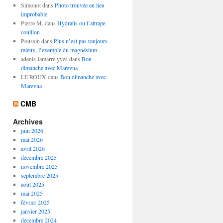
Simonot
dans
Photo trouvée en lieu
improbable
Pierre M.
dans
Hydratis ou l’attrape
couillon
Poussin
dans
Plus n’est pas toujours
mieux, l’exemple du magnésium
adenis-lamarre yves
dans
Bon
dimanche avec Marevna
LE ROUX
dans
Bon dimanche avec
Marevna
CMB
Archives
juin 2026
mai 2026
avril 2026
décembre 2025
novembre 2025
septembre 2025
août 2025
mai 2025
février 2025
janvier 2025
décembre 2024