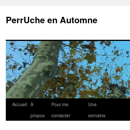
Aller
au
PerrUche en Automne
contenu
Accueil
À
Pour me
Une
propos
contacter
semaine