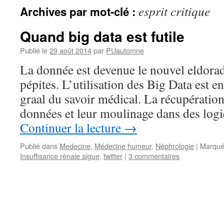
esprit critique
Archives par mot-clé :
Quand big data est futile
Publié le
29 août 2014
par
PUautomne
La donnée est devenue le nouvel eldora
pépites. L’utilisation des Big Data est e
graal du savoir médical. La récupératio
données et leur moulinage dans des logi
Continuer la lecture
→
Publié dans
Medecine
,
Médecine humeur
,
Néphrologie
|
Marqué
Insuffisance rénale aigue
,
twitter
|
3 commentaires