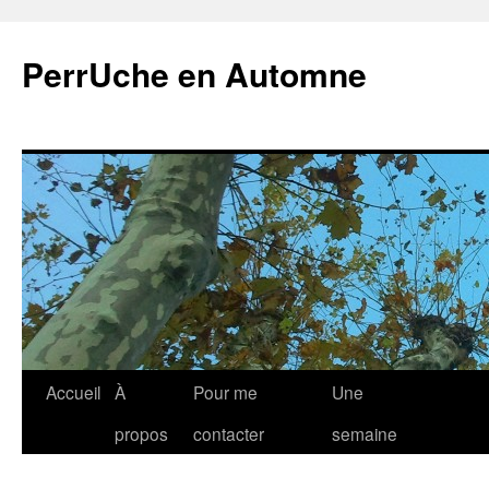
Aller
au
PerrUche en Automne
contenu
Accueil
À
Pour me
Une
propos
contacter
semaine