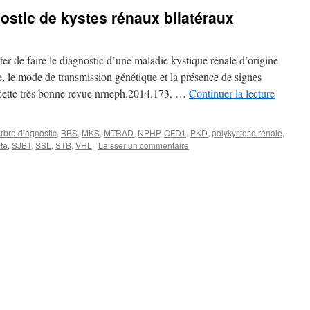
ostic de kystes rénaux bilatéraux
er de faire le diagnostic d’une maladie kystique rénale d’origine
e, le mode de transmission génétique et la présence de signes
s cette très bonne revue nrneph.2014.173. …
Continuer la lecture
rbre diagnostic
,
BBS
,
MKS
,
MTRAD
,
NPHP
,
OFD1
,
PKD
,
polykystose rénale
,
te
,
SJBT
,
SSL
,
STB
,
VHL
|
Laisser un commentaire