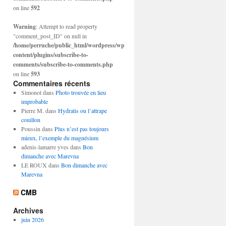
on line
592
Warning
: Attempt to read property
"comment_post_ID" on null in
/home/perruche/public_html/wordpress/wp-
content/plugins/subscribe-to-
comments/subscribe-to-comments.php
on line
593
Commentaires récents
Simonot
dans
Photo trouvée en lieu
improbable
Pierre M.
dans
Hydratis ou l’attrape
couillon
Poussin
dans
Plus n’est pas toujours
mieux, l’exemple du magnésium
adenis-lamarre yves
dans
Bon
dimanche avec Marevna
LE ROUX
dans
Bon dimanche avec
Marevna
CMB
Archives
juin 2026