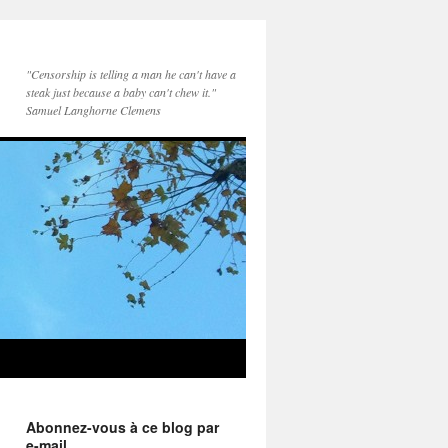
"Censorship is telling a man he can't have a
steak just because a baby can't chew it."
Samuel Langhorne Clemens
Abonnez-vous à ce blog par
e-mail.