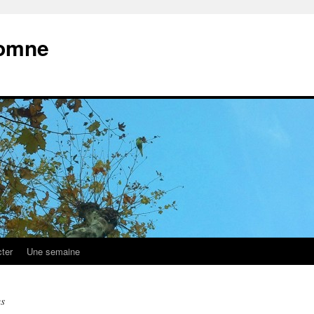
tomne
ter
Une semaine
es