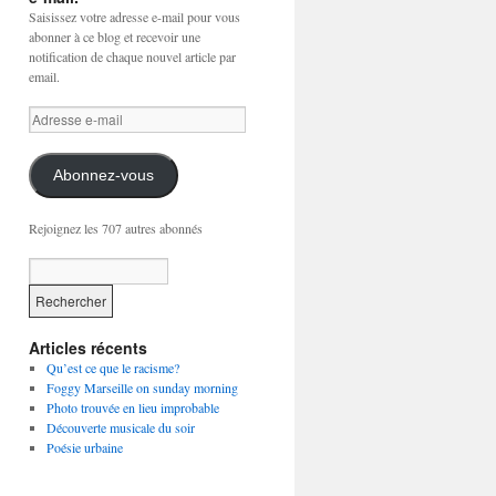
Saisissez votre adresse e-mail pour vous
abonner à ce blog et recevoir une
notification de chaque nouvel article par
email.
Adresse
e-
mail
Abonnez-vous
Rejoignez les 707 autres abonnés
Articles récents
Qu’est ce que le racisme?
Foggy Marseille on sunday morning
Photo trouvée en lieu improbable
Découverte musicale du soir
Poésie urbaine