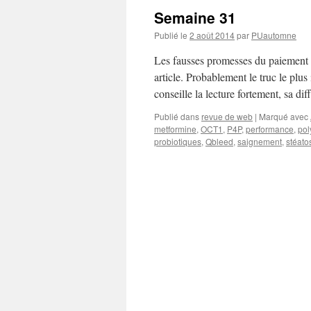
Semaine 31
Publié le
2 août 2014
par
PUautomne
Les fausses promesses du paiement 
article. Probablement le truc le plus
conseille la lecture fortement, sa di
Publié dans
revue de web
|
Marqué avec
metformine
,
OCT1
,
P4P
,
performance
,
pol
probiotiques
,
Qbleed
,
saignement
,
stéato