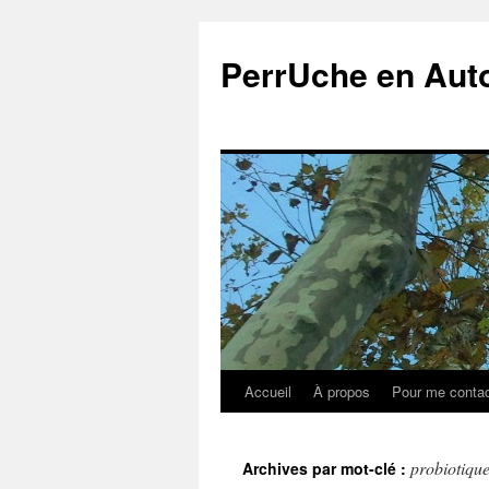
Aller
au
PerrUche en Au
contenu
Accueil
À propos
Pour me contac
probiotiqu
Archives par mot-clé :