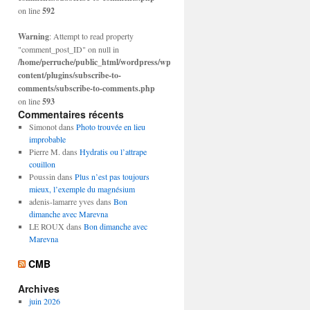
on line
592
Warning
: Attempt to read property
"comment_post_ID" on null in
/home/perruche/public_html/wordpress/wp-
content/plugins/subscribe-to-
comments/subscribe-to-comments.php
on line
593
Commentaires récents
Simonot
dans
Photo trouvée en lieu
improbable
Pierre M.
dans
Hydratis ou l’attrape
couillon
Poussin
dans
Plus n’est pas toujours
mieux, l’exemple du magnésium
adenis-lamarre yves
dans
Bon
dimanche avec Marevna
LE ROUX
dans
Bon dimanche avec
Marevna
CMB
Archives
juin 2026