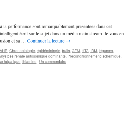
à la performance sont remarquablement présentées dans cet
 intelligent écrit sur le sujet dans un média main stream. Je vous en
ffusion et sa …
Continuer la lecture
→
AHR
,
Chronobiologie
,
épidémiologie
,
fruits
,
GEM
,
HTA
,
IRM
,
légumes
,
ykystose rénale autosomique dominante
,
Préconditionnement ischémique
,
se hépatique
,
thiamine
|
Un commentaire