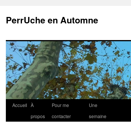
Aller
au
PerrUche en Automne
contenu
Accueil
À
Pour me
Une
propos
contacter
semaine