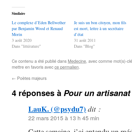
Similaire
Le complexe d’Eden Bellwether
Je suis un bon citoyen, mon fils
par Benjamin Wood et Renaud
est mort, lettre à un secrétaire
Morin
d’état
3 août 2020
31 août 2011
Dans "littérature"
Dans "Blog"
Ce contenu a été publié dans
Medecine
, avec comme mot(s)-cl
mettre en favoris avec
ce permalien
.
←
Poètes majeurs
4 réponses à
Pour un artisanat
LauK. (@psydu7)
dit :
22 mars 2015 à 13 h 45 min
Cette semaine, j’ai entendu un mé