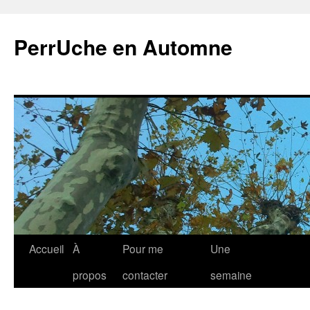
Aller
au
PerrUche en Automne
contenu
Accueil
À
Pour me
Une
propos
contacter
semaine