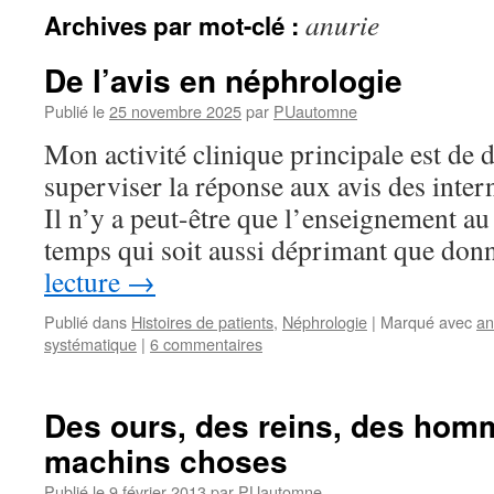
anurie
Archives par mot-clé :
De l’avis en néphrologie
Publié le
25 novembre 2025
par
PUautomne
Mon activité clinique principale es󠄳󠅕󠄐󠅤󠅢󠅥󠅓󠄐󠅑󠄐󠆳󠆙󠅤󠆳󠆙󠄐󠆳󠆙󠅓󠅢󠅙󠅤󠄐󠅠󠅑󠅣󠄐󠅃󠅤󠆳󠆙
superviser la réponse aux avis des intern
Il n’y a peut-être que l’enseignement au
temps qui soit aussi déprimant que do
lecture
→
Publié dans
Histoires de patients
,
Néphrologie
|
Marqué avec
an
systématique
|
6 commentaires
Des ours, des reins, des hom
machins choses
Publié le
9 février 2013
par
PUautomne