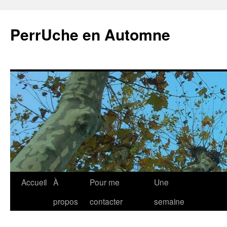
Aller
au
PerrUche en Automne
contenu
Accueil
À
Pour me
Une
propos
contacter
semaine