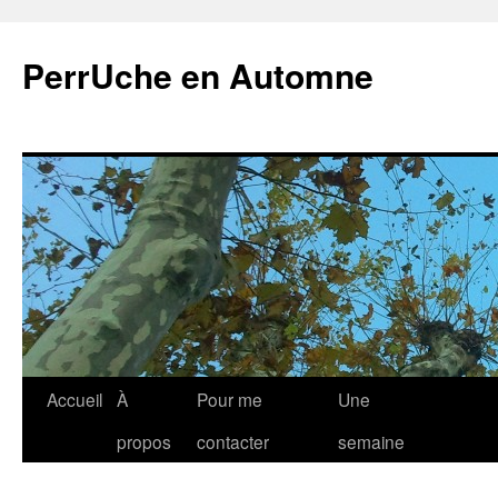
Aller
au
PerrUche en Automne
contenu
Accueil
À
Pour me
Une
propos
contacter
semaine