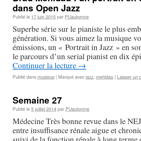
dans Open Jazz
Publié le
17 juin 2015
par
PUautomne
Superbe série sur le pianiste le plus em
génération. Si vous aimez la musique v
émissions, un « Portrait in Jazz » en s
le parcours d’un serial pianist en dix é
Continuer la lecture
→
Publié dans
musique
|
Marqué avec
jazz
,
mehldau
|
Laisser un
Semaine 27
Publié le
5 juillet 2014
par
PUautomne
Médecine Très bonne revue dans le NEJM
entre insuffisance rénale aigue et chroniqu
suivi de la fonction rénale à long terme 