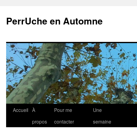
Aller
au
PerrUche en Automne
contenu
Accueil
À
Pour me
Une
propos
contacter
semaine