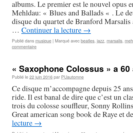
albums. Le premier est le nouvel opus e
Mehldau: « Blues and Ballads « . Le de
disque du quartet de Branford Marsalis 
…
Continuer la lecture
→
Publié dans
musique
|
Marqué avec
beatles
,
jazz
,
marsalis
,
meh
commentaire
« Saxophone Colossus » a 60 
Publié le
22 juin 2016
par
PUautomne
Ce disque m’accompagne depuis 25 ans e
ride. Il est banal de dire que c’est un c
trois du colosse souffleur, Sonny Rolli
Great american song book de Raye et 
lecture
→