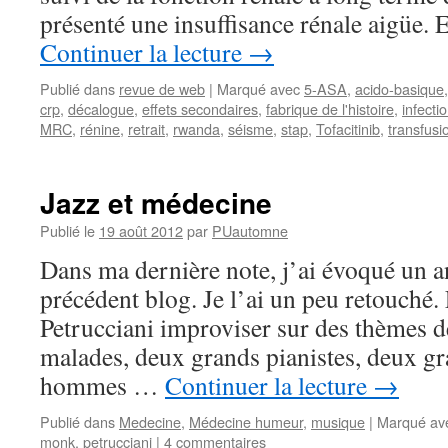
présenté une insuffisance rénale aigüe. 
Continuer la lecture
→
Publié dans
revue de web
|
Marqué avec
5-ASA
,
acido-basique
crp
,
décalogue
,
effets secondaires
,
fabrique de l'histoire
,
infecti
MRC
,
rénine
,
retrait
,
rwanda
,
séisme
,
stap
,
Tofacitinib
,
transfusi
Jazz et médecine
Publié le
19 août 2012
par
PUautomne
Dans ma dernière note, j’ai évoqué un 
précédent blog. Je l’ai un peu retouché.
Petrucciani improviser sur des thèmes
malades, deux grands pianistes, deux g
hommes …
Continuer la lecture
→
Publié dans
Medecine
,
Médecine humeur
,
musique
|
Marqué av
monk
,
petrucciani
|
4 commentaires