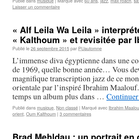
Publié dans
musique
|
Marqué avec
60 ans
,
jazz
,
max roach
,
sa
Laisser un commentaire
« Alf Leila Wa Leila » interpr
« Kalthoum » et revisitée par 
Publié le
26 septembre 2015
par
PUautomne
L’immense diva égyptienne dans une co
de 1969, quelle bonne année… Vous dev
magnifique transcription jazz de ce mo
orientale par l’inspiré Ibrahim Maalouf.
temps un album plus dans …
Continuer 
Publié dans
musique
,
Non classé
|
Marqué avec
Ibrahim Maalou
orient
,
Oum Kalthoum
|
3 commentaires
Brad Mehldau : un portrait en