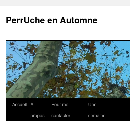
Aller
au
PerrUche en Automne
contenu
Accueil
À
Pour me
Une
propos
contacter
semaine