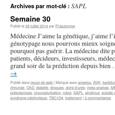
SAPL
Archives par mot-clé :
Semaine 30
Publié le
25 juillet 2014
par
PUautomne
Médecine J’aime la génétique, j’aime l’
génotypage nous pourrons mieux soigner
pourquoi pas guérir. La médecine dite pe
patients, décideurs, investisseurs, méde
grand soir de la prédiction depuis bie
→
Publié dans
revue de web
|
Marqué avec
angelou
,
AVK
,
barbitu
chirurgie
,
CKD
,
diabéte
,
drogues
,
givre d'urée
,
meta analyse
,
M
préeclampsie
,
procrasturbation
,
robot
,
SAPL
,
sirolimus
,
suicide 
syndrome néphrotique
,
TBC1D4
,
traitement
|
2 commentaires